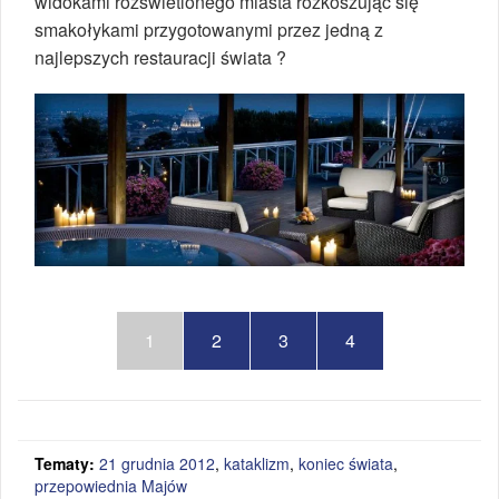
widokami rozświetlonego miasta rozkoszując się
smakołykami przygotowanymi przez jedną z
najlepszych restauracji świata ?
1
2
3
4
Tematy:
21 grudnia 2012
,
kataklizm
,
koniec świata
,
przepowiednia Majów