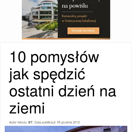
10 pomysłów
jak spędzić
ostatni dzień na
ziemi
Autor tekstu:
, Data publikacji:
05 grudnia 2012
BT