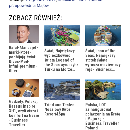
przepowiednia Majów
ZOBACZ RÓWNIEŻ:
Rafał-Afanasjef-
Świat, Największy
Świat, Icon of the
marki-które-
wycieczkowiec
Seas. Największy
podbijają-świat-
świata Legend of
statek świata
Dives-Med-
the Seas wyruszył z
wyrusza w dziewiczy
infini-premium-
Turku na Morze…
rejs - Business…
filler
Gadżety, Polska,
Tried and Tested.
Polska, LOT
Baseus Inspire
Nosalowy Dwór
zainaugurował
XH1, czyli cisza i
Resort&Spa
połączenia na Kretę
komfort na trasie
i Majorkę -
- Business
Business Traveller
Traveller…
Poland