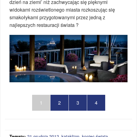
dzień na ziemi’ niż zachwycając się pięknymi
widokami rozświetlonego miasta rozkoszując się
smakołykami przygotowanymi przez jedną z
najlepszych restauracji świata ?
1
2
3
4
Tematy:
21 grudnia 2012
,
kataklizm
,
koniec świata
,