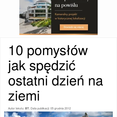
10 pomysłów
jak spędzić
ostatni dzień na
ziemi
Autor tekstu:
, Data publikacji:
05 grudnia 2012
BT